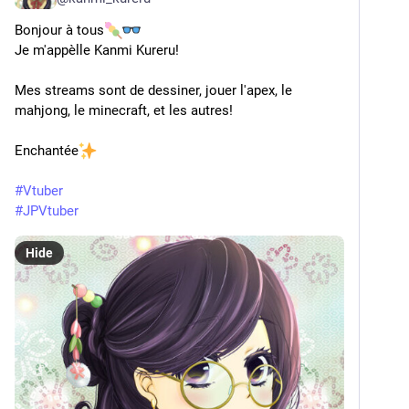
Bonjour à tous
Je m'appèlle Kanmi Kureru!
Mes streams sont de dessiner, jouer l'apex, le 
mahjong, le minecraft, et les autres!
Enchantée
#
Vtuber
#
JPVtuber
Hide