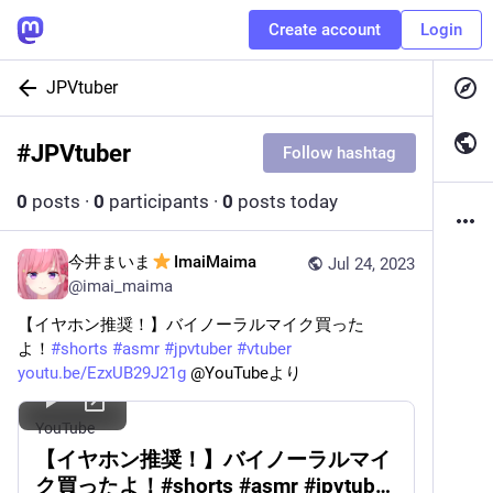
Create account
Login
JPVtuber
#
JPVtuber
Follow hashtag
0
posts
·
0
participants
·
0
posts today
今井まいま
️ImaiMaima
Jul 24, 2023
@
imai_maima
【イヤホン推奨！】バイノーラルマイク買った
よ！
#
shorts
#
asmr
#
jpvtuber
#
vtuber
youtu.be/EzxUB29J21g
 @YouTubeより
YouTube
【イヤホン推奨！】バイノーラルマイ
ク買ったよ！#shorts #asmr #jpvtuber