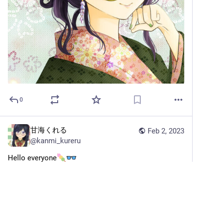
0
甘海くれる
Feb 2, 2023
@
kanmi_kureru
Hello everyone
I'm Kanmi Kureru!
My Stream Contents are drawing, apex, mahjong, 
minecraft and others!