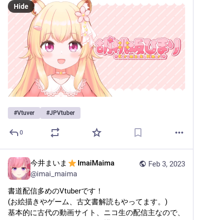
Hide
#
Vtuver
#
JPVtuber
0
今井まいま
️ImaiMaima
Feb 3, 2023
@
imai_maima
書道配信多めのVtuberです！
(お絵描きやゲーム、古文書解読もやってます。)
基本的に古代の動画サイト、ニコ生の配信主なので、