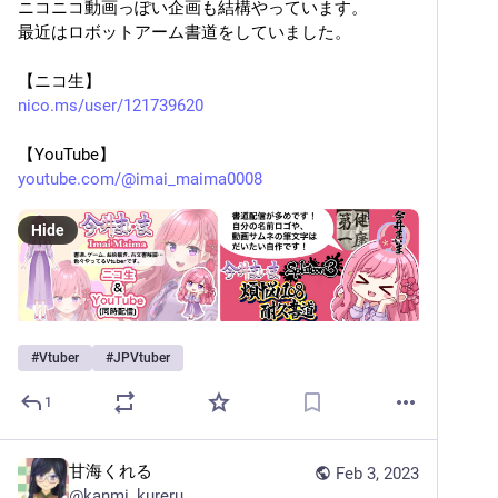
ニコニコ動画っぽい企画も結構やっています。
最近はロボットアーム書道をしていました。
【ニコ生】
nico.ms/user/121739620
【YouTube】
youtube.com/@imai_maima0008
Hide
#
Vtuber
#
JPVtuber
1
甘海くれる
Feb 3, 2023
@
kanmi_kureru