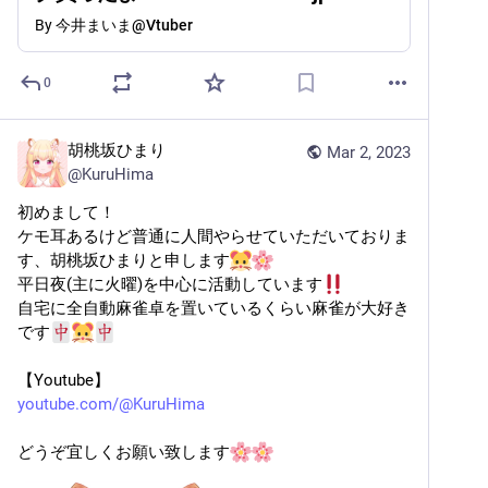
#vtuber
By
今井まいま@Vtuber
0
胡桃坂ひまり
Mar 2, 2023
@
KuruHima
初めまして！
ケモ耳あるけど普通に人間やらせていただいておりま
す、胡桃坂ひまりと申します
平日夜(主に火曜)を中心に活動しています
自宅に全自動麻雀卓を置いているくらい麻雀が大好き
です
【Youtube】
youtube.com/@KuruHima
どうぞ宜しくお願い致します