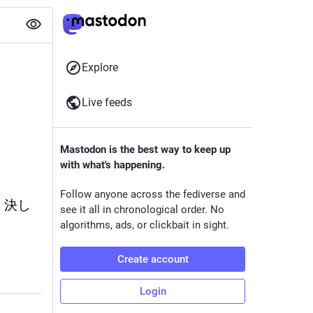
Explore
Live feeds
Mastodon is the best way to keep up
with what's happening.
Follow anyone across the fediverse and
、決し
see it all in chronological order. No
algorithms, ads, or clickbait in sight.
Create account
Login