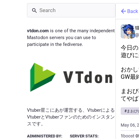
Back
vtdon.com
is one of the many independent
@
Mastodon servers you can use to
participate in the fediverse.
今日の
遊びに
おかし
GW最
まおび
てやば
Vtuber星こにあが運営する、Vtuberによる
#
まおび
VtuberとVtuberファンのためのインスタン
スです。
May 06, 
1
boost
·
0
ADMINISTERED BY:
SERVER STATS: