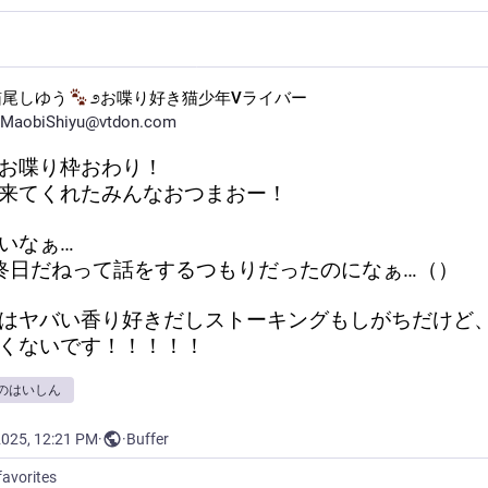
猫尾しゆう
೨お喋り好き猫少年Vライバー
MaobiShiyu@vtdon.com
お喋り枠おわり！
来てくれたみんなおつまおー！
いなぁ…
終日だねって話をするつもりだったのになぁ…（）
はヤバい香り好きだしストーキングもしがちだけど
くないです！！！！！
のはいしん
2025, 12:21 PM
·
·
Buffer
favorites