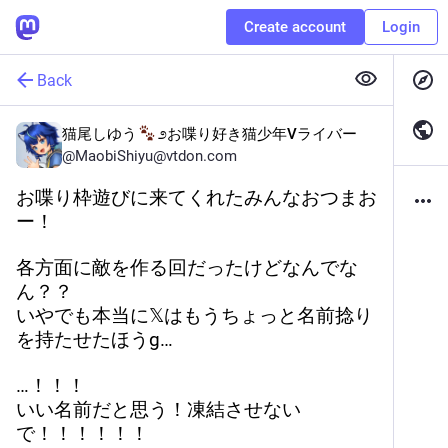
Create account
Login
Back
猫尾しゆう
೨お喋り好き猫少年Vライバー
@
MaobiShiyu@vtdon.com
お喋り枠遊びに来てくれたみんなおつまお
ー！
各方面に敵を作る回だったけどなんでな
ん？？
いやでも本当に𝕏はもうちょっと名前捻り
を持たせたほうg…
…！！！
いい名前だと思う！凍結させない
で！！！！！！