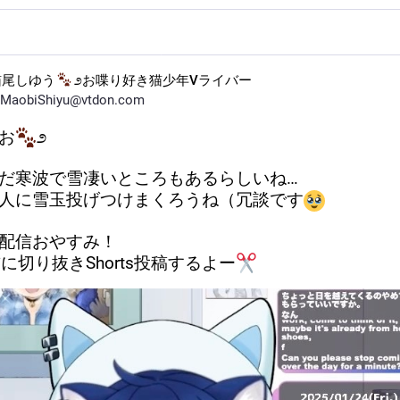
猫尾しゆう
೨お喋り好き猫少年Vライバー
MaobiShiyu@vtdon.com
お
೨
だ寒波で雪凄いところもあるらしいね…
人に雪玉投げつけまくろうね（冗談です
配信おやすみ！
前に切り抜きShorts投稿するよー