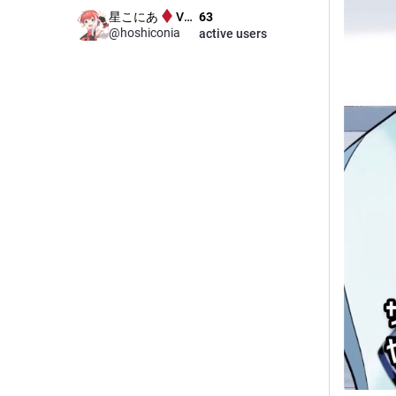
星こにあ
VTdon管理人
63
@
hoshiconia
active users